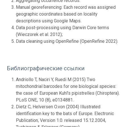
Aggregating occurrence records.
Manual georeferencing: Each record was assigned
geographic coordinates based on locality
descriptions using Google Maps.
Data post-processing using Darwin Core terms
(Wieczorek et al. 2012);
Data cleaning using OpenRefine (OpenRefine 2022).
Библиографические ссылки
Andriollo T, Naciri Y, Ruedi M (2015) Two
mitochondrial barcodes for one biological species:
the case of European Kuhl’s pipistrelles (Chiroptera).
PLoS ONE, 10 (8), e0134881.
Dietz C, Helversen O.von (2004) Illustrated
identification key to the bats of Europe. Electronic
Publication, Version 1.0. released 15.12.2004,