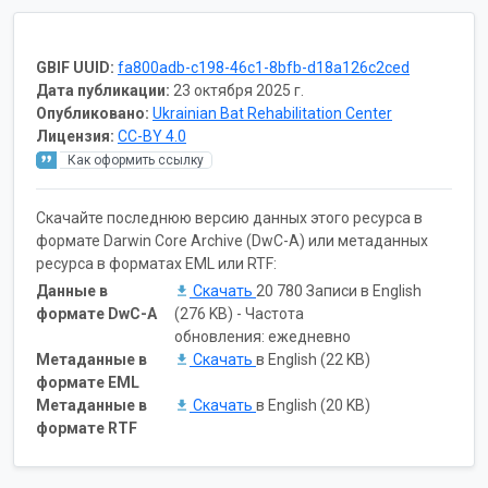
GBIF UUID:
fa800adb-c198-46c1-8bfb-d18a126c2ced
Дата публикации:
23 октября 2025 г.
Опубликовано:
Ukrainian Bat Rehabilitation Center
Лицензия:
CC-BY 4.0
Как оформить ссылку
Скачайте последнюю версию данных этого ресурса в
формате Darwin Core Archive (DwC-A) или метаданных
ресурса в форматах EML или RTF:
Данные в
Скачать
20 780 Записи в English
формате DwC-A
(276 KB) - Частота
обновления: ежедневно
Метаданные в
Скачать
в English (22 KB)
формате EML
Метаданные в
Скачать
в English (20 KB)
формате RTF