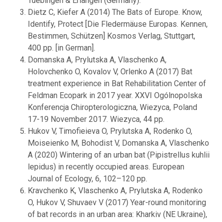
Tuebingen & Erlangen (Germany).
Dietz C, Kiefer A (2014) The Bats of Europe. Know,
Identify, Protect [Die Fledermäuse Europas. Kennen,
Bestimmen, Schützen] Kosmos Verlag, Stuttgart,
400 pp. [in German].
Domanska A, Prylutska A, Vlaschenko A,
Holovchenko O, Kovalov V, Orlenko A (2017) Bat
treatment experience in Bat Rehabilitation Center of
Feldman Ecopark in 2017 year. XXVI Ogólnopolska
Konferencja Chiropterologiczna, Wiezyca, Poland
17-19 November 2017. Wiezyca, 44 pp.
Hukov V, Timofieieva O, Prylutska A, Rodenko O,
Moiseienko M, Bohodist V, Domanska A, Vlaschenko
A (2020) Wintering of an urban bat (Pipistrellus kuhlii
lepidus) in recently occupied areas. European
Journal of Ecology, 6, 102–120 pp.
Kravchenko K, Vlaschenko A, Prylutska A, Rodenko
O, Hukov V, Shuvaev V (2017) Year-round monitoring
of bat records in an urban area: Kharkiv (NE Ukraine),