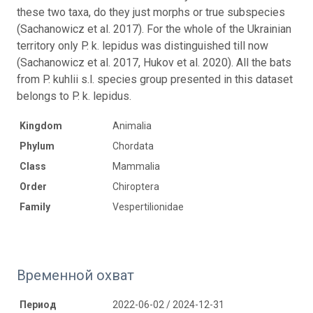
these two taxa, do they just morphs or true subspecies
(Sachanowicz et al. 2017). For the whole of the Ukrainian
territory only P. k. lepidus was distinguished till now
(Sachanowicz et al. 2017, Hukov et al. 2020). All the bats
from P. kuhlii s.l. species group presented in this dataset
belongs to P. k. lepidus.
Kingdom
Animalia
Phylum
Chordata
Class
Mammalia
Order
Chiroptera
Family
Vespertilionidae
Временной охват
Период
2022-06-02 / 2024-12-31