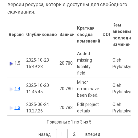
версии ресурса, которые доступны для свободного
скачивания.
Кем
Краткая
внесены
Версия
Опубликовано
Записи
сводка
DOI
последние
изменений
изменения
Added
2025-10-23
missing
Oleh
1.5
20 780
16:49:23
locality
Prylutskyi
field
Minor
2025-10-20
Oleh
1.4
20 780
errors have
11:45:45
Prylutskyi
been fixed.
2025-06-24
Edit project
Oleh
1.3
20 783
10:27:26
details
Prylutskyi
Показаны с 1 по 3 из 5
назад
1
2
вперед