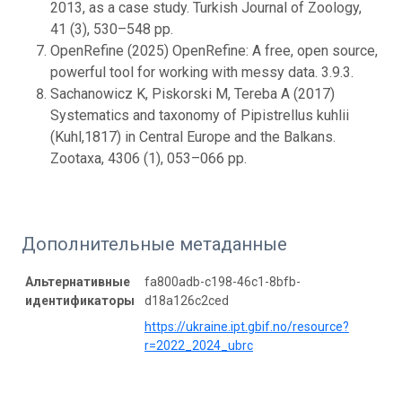
2013, as a case study. Turkish Journal of Zoology,
41 (3), 530–548 pp.
OpenRefine (2025) OpenRefine: A free, open source,
powerful tool for working with messy data. 3.9.3.
Sachanowicz K, Piskorski M, Tereba A (2017)
Systematics and taxonomy of Pipistrellus kuhlii
(Kuhl,1817) in Central Europe and the Balkans.
Zootaxa, 4306 (1), 053–066 pp.
Дополнительные метаданные
Альтернативные
fa800adb-c198-46c1-8bfb-
идентификаторы
d18a126c2ced
https://ukraine.ipt.gbif.no/resource?
r=2022_2024_ubrc