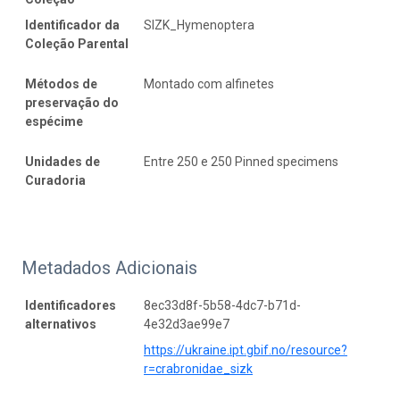
Identificador da
SIZK_Hymenoptera
Coleção Parental
Métodos de
Montado com alfinetes
preservação do
espécime
Unidades de
Entre 250 e 250 Pinned specimens
Curadoria
Metadados Adicionais
Identificadores
8ec33d8f-5b58-4dc7-b71d-
alternativos
4e32d3ae99e7
https://ukraine.ipt.gbif.no/resource?
r=crabronidae_sizk