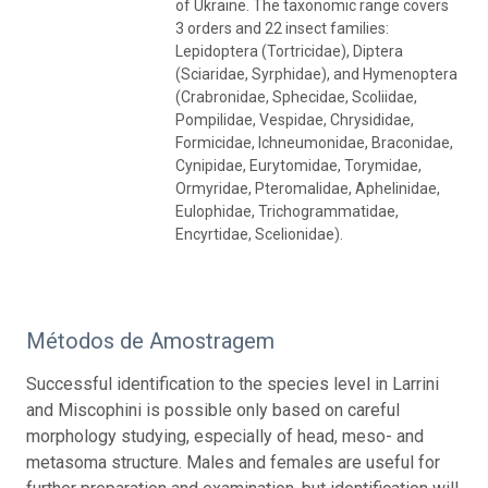
of Ukraine. The taxonomic range covers
3 orders and 22 insect families:
Lepidoptera (Tortricidae), Diptera
(Sciaridae, Syrphidae), and Hymenoptera
(Crabronidae, Sphecidae, Scoliidae,
Pompilidae, Vespidae, Chrysididae,
Formicidae, Ichneumonidae, Braconidae,
Cynipidae, Eurytomidae, Torymidae,
Ormyridae, Pteromalidae, Aphelinidae,
Eulophidae, Trichogrammatidae,
Encyrtidae, Scelionidae).
Métodos de Amostragem
Successful identification to the species level in Larrini
and Miscophini is possible only based on careful
morphology studying, especially of head, meso- and
metasoma structure. Males and females are useful for