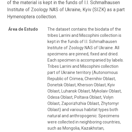
of the material is kept in the funds of I.I. Schmalhausen
Institute of Zoology NAS of Ukraine, Kyiv (SIZK) as a part
Hymenoptera collection.
Área de Estudo
The dataset contains the biodata of the
tribes Larrini and Miscophini collection is
kept in the funds of I.I. Schmalhausen
Institute of Zoology NAS of Ukraine. All
specimens are pinned, fixed and dried.
Each specimen is accompanied by labels.
Tribes Larrini and Miscophini collection
part of Ukraine territory (Autonomous
Republic of Crimea, Chernihiv Oblast,
Donetsk Oblast, Kherson Oblast, Kyiv
Oblast, Luhansk Oblast, Mykolaiv Oblast,
Odesa Oblast, Poltava Oblast, Volyn
Oblast, Zaporizhzhia Oblast, Zhytomyr
Oblast) and various habitat types both
natural and anthropogenic. Specimens
were collected in neighboring countries,
such as Mongolia, Kazakhstan,