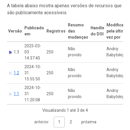
A tabela abaixo mostra apenas versões de recursos que
são publicamente acessíveis.
Resumo
Modificado
Publicado
Handle
Versão
Registros
das
pela última
em
do DOI
mudanças
vez por
2025-03-
Não
Andriy
1.3
03
250
provido
Babytskiy
14:37:40
2024-10-
Não
Andriy
1.2
31
250
provido
Babytskiy
15:55:50
2024-10-
Não
Andriy
1.1
31
250
provido
Babytskiy
11:20:08
Visualizando 1 até 3 de 4
anterior
1
2
próxima