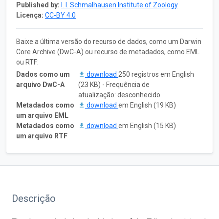
Published by:
I. I. Schmalhausen Institute of Zoology
Licença:
CC-BY 4.0
Baixe a última versão do recurso de dados, como um Darwin
Core Archive (DwC-A) ou recurso de metadados, como EML
ou RTF:
Dados como um
download
250 registros em English
arquivo DwC-A
(23 KB) - Frequência de
atualização: desconhecido
Metadados como
download
em English (19 KB)
um arquivo EML
Metadados como
download
em English (15 KB)
um arquivo RTF
Descrição