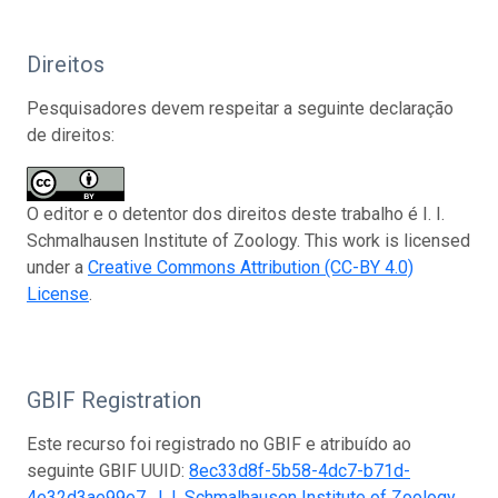
Direitos
Pesquisadores devem respeitar a seguinte declaração
de direitos:
O editor e o detentor dos direitos deste trabalho é I. I.
Schmalhausen Institute of Zoology. This work is licensed
under a
Creative Commons Attribution (CC-BY 4.0)
License
.
GBIF Registration
Este recurso foi registrado no GBIF e atribuído ao
seguinte GBIF UUID:
8ec33d8f-5b58-4dc7-b71d-
4e32d3ae99e7
.
I. I. Schmalhausen Institute of Zoology