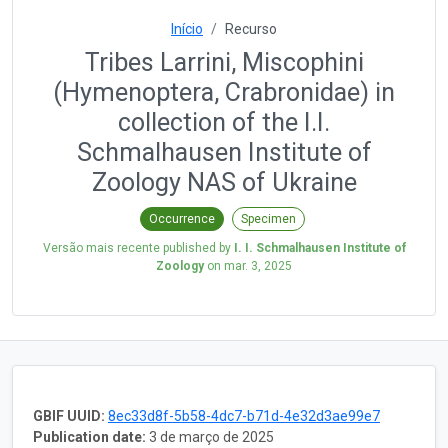
Início
Recurso
Tribes Larrini, Miscophini
(Hymenoptera, Crabronidae) in
collection of the I.I.
Schmalhausen Institute of
Zoology NAS of Ukraine
Occurrence
Specimen
Versão mais recente published by
I. I. Schmalhausen Institute of
Zoology
on
mar. 3, 2025
GBIF UUID:
8ec33d8f-5b58-4dc7-b71d-4e32d3ae99e7
Publication date:
3 de março de 2025