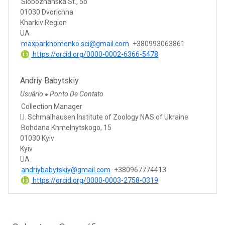
Slobozhanska St., 5b
01030 Dvorichna
Kharkiv Region
UA
maxparkhomenko.sci@gmail.com
+380993063861
https://orcid.org/0000-0002-6366-5478
Andriy Babytskiy
Usuário
Ponto De Contato
●
Collection Manager
I.I. Schmalhausen Institute of Zoology NAS of Ukraine
Bohdana Khmelnytskogo, 15
01030 Kyiv
Kyiv
UA
andriybabytskiy@gmail.com
+380967774413
https://orcid.org/0000-0003-2758-0319