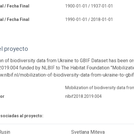
al / Fecha Final
1900-01-01 / 1937-01-01
al / Fecha Final
1990-01-01 / 2018-01-01
el proyecto
on of biodiversity data from Ukraine to GBIF Dataset has been or
2019.004 funded by NLBIF to The Habitat Foundation "Mobilizatio
w.nlbif.nl/mobilization-of-biodiversity-data-from-ukraine-to-gbi
Mobilization of biodiversity data fro
dor
nlbif2018.2019.004
sociadas al proyecto:
Rusin
Svetlana Miteva