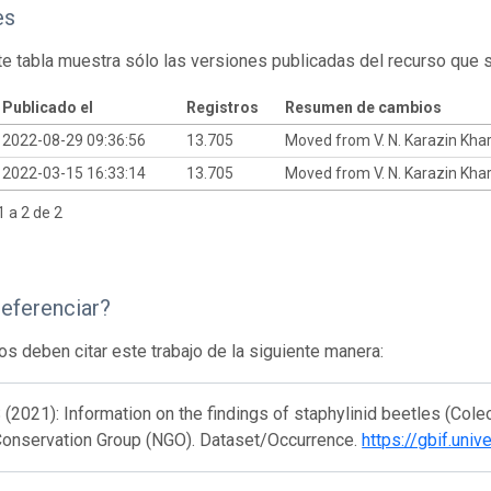
es
te tabla muestra sólo las versiones publicadas del recurso que 
Publicado el
Registros
Resumen de cambios
2022-08-29 09:36:56
13.705
Moved from V. N. Karazin Khar
2022-03-15 16:33:14
13.705
Moved from V. N. Karazin Khar
 a 2 de 2
eferenciar?
os deben citar este trabajo de la siguiente manera:
 (2021): Information on the findings of staphylinid beetles (Coleo
Conservation Group (NGO). Dataset/Occurrence.
https://gbif.uni