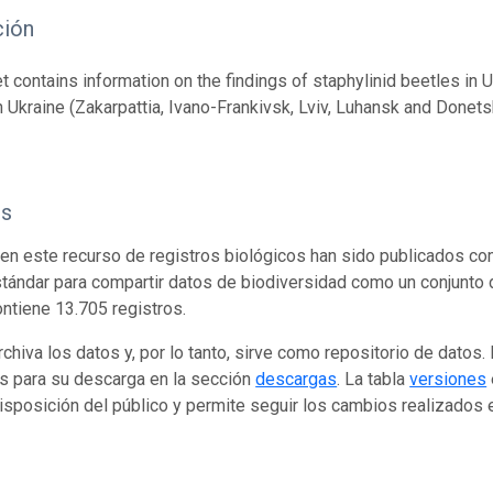
ción
t contains information on the findings of staphylinid beetles in U
n Ukraine (Zakarpattia, Ivano-Frankivsk, Lviv, Luhansk and Donetsk
os
en este recurso de registros biológicos han sido publicados co
tándar para compartir datos de biodiversidad como un conjunto 
ontiene 13.705 registros.
rchiva los datos y, por lo tanto, sirve como repositorio de datos
s para su descarga en la sección
descargas
. La tabla
versiones
isposición del público y permite seguir los cambios realizados en