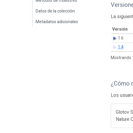
Métodos de muestreo
Version
Datos de la colección
La siguien
Metadatos adicionales
Versión
1.6
1.4
Mostrando 1
¿Cómo r
Los usuari
Glotov S
Nature 