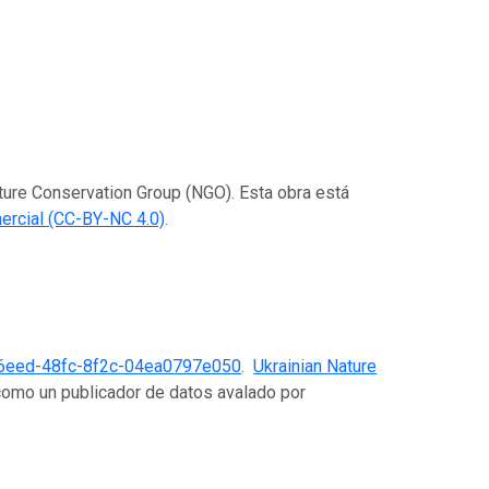
ature Conservation Group (NGO). Esta obra está
rcial (CC-BY-NC 4.0)
.
6eed-48fc-8f2c-04ea0797e050
.
Ukrainian Nature
como un publicador de datos avalado por