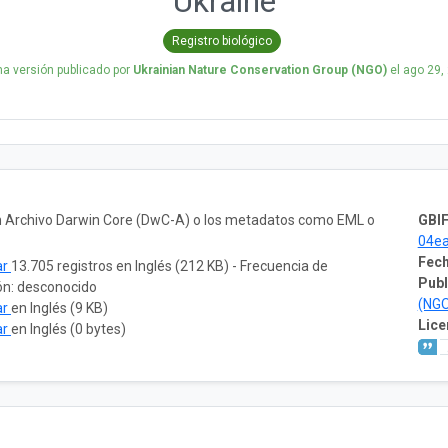
Ukraine
Registro biológico
ma versión publicado por
Ukrainian Nature Conservation Group (NGO)
el
ago 29,
un Archivo Darwin Core (DwC-A) o los metadatos como EML o
GBIF
04e
Fech
ar
13.705 registros en Inglés (212 KB) - Frecuencia de
Publ
ón: desconocido
(NG
ar
en Inglés (9 KB)
Lice
ar
en Inglés (0 bytes)