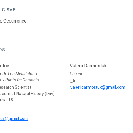
 clave
e; Occurrence
os
lotov
Valerii Darmostuk
r De Los Metadatos
Usuario
●
or
Punto De Contacto
●
UA
esearch Scientist
valeriidarmostuk@gmail.com
eum of Natural History (Lviv)
alna, 18
otov@gmail.com