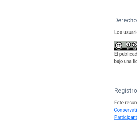
Derecho
Los usuari
El publica
bajo una l
Registr
Este recur
Conservat
Participa