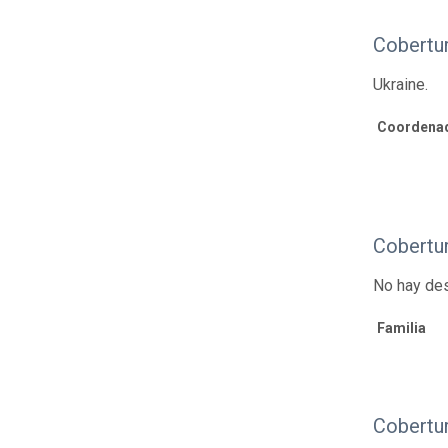
Cobertur
Ukraine.
Coordenad
Cobertu
No hay des
Familia
Cobertu