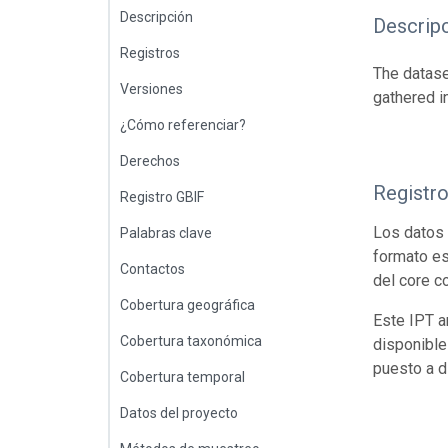
Descripción
Descrip
Registros
The datase
Versiones
gathered i
¿Cómo referenciar?
Derechos
Registr
Registro GBIF
Los datos 
Palabras clave
formato es
Contactos
del core c
Cobertura geográfica
Este IPT a
Cobertura taxonómica
disponible
puesto a d
Cobertura temporal
Datos del proyecto