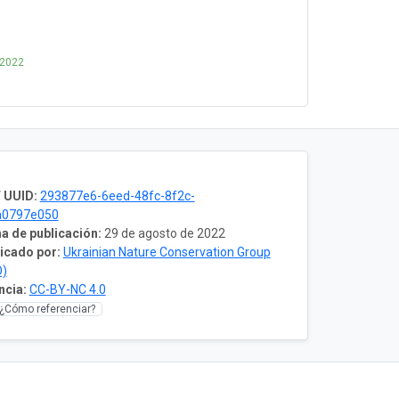
 2022
 UUID:
293877e6-6eed-48fc-8f2c-
a0797e050
a de publicación:
29 de agosto de 2022
icado por:
Ukrainian Nature Conservation Group
O)
ncia:
CC-BY-NC 4.0
¿Cómo referenciar?