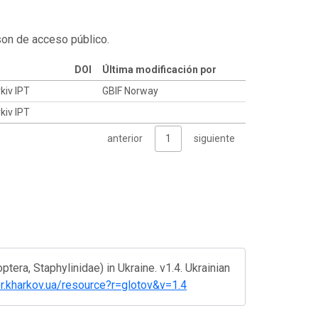
son de acceso público.
DOI
Última modificación por
kiv IPT
GBIF Norway
kiv IPT
anterior
1
siguiente
ptera, Staphylinidae) in Ukraine. v1.4. Ukrainian
ver.kharkov.ua/resource?r=glotov&v=1.4