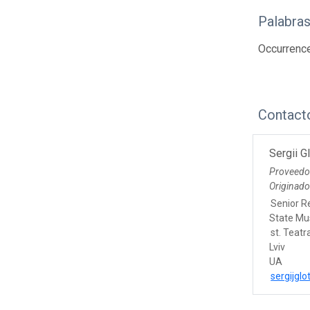
Palabras
Occurrenc
Contact
Sergii G
Proveedo
Originad
Senior R
State Mus
st. Teatr
Lviv
UA
sergijgl