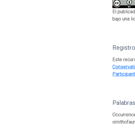
El publica
bajo una l
Registr
Este recur
Conservat
Participa
Palabras
Occurrence;
ornithofau