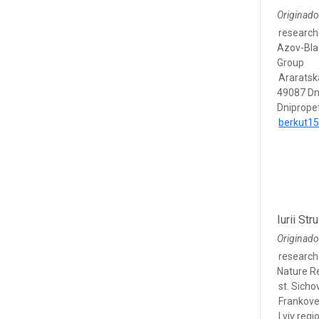
Originado
research
Azov-Bla
Group
Araratska
49087 Dn
Dniprope
berkut1
Iurii Str
Originado
research
Nature R
st. Sicho
Frankove 
Lviv regi