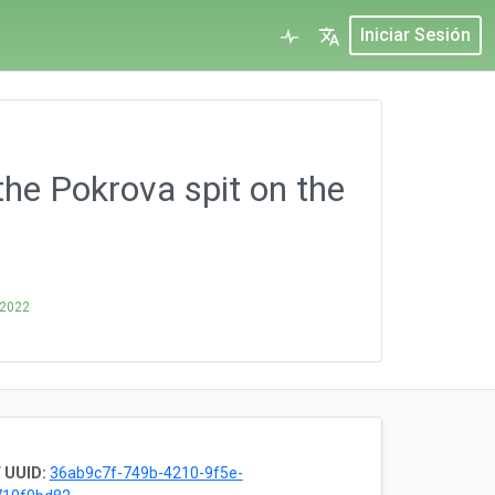
Iniciar Sesión
the Pokrova spit on the
 2022
 UUID:
36ab9c7f-749b-4210-9f5e-