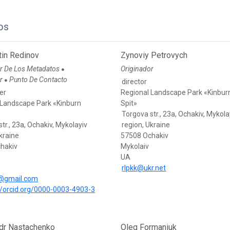
os
tin Redinov
Zynoviy Petrovych
r De Los Metadatos
Originador
●
or
Punto De Contacto
●
director
er
Regional Landscape Park «Kinbur
 Landscape Park «Kinburn
Spit»
Torgova str., 23а, Ochakiv, Mykola
tr., 23а, Ochakiv, Mykolayiv
region, Ukraine
kraine
57508 Ochakiv
hakiv
Mykolaiv
UA
rlpkk@ukr.net
s@gmail.com
//orcid.org/0000-0003-4903-3
dr Nastachenko
Oleg Formaniuk