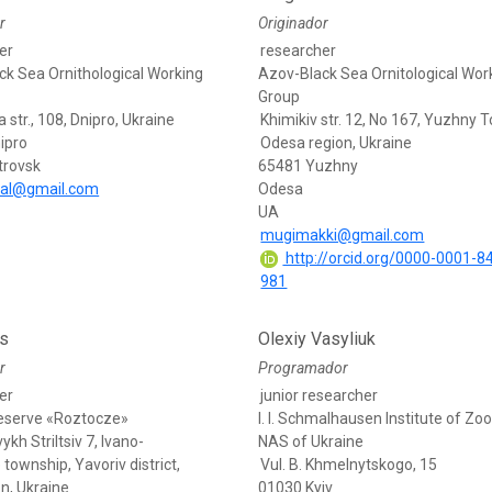
r
Originador
er
researcher
ck Sea Ornithological Working
Azov-Black Sea Ornitological Wor
Group
 str., 108, Dnipro, Ukraine
Khimikiv str. 12, No 167, Yuzhny 
ipro
Odesa region, Ukraine
trovsk
65481 Yuzhny
5al@gmail.com
Odesa
UA
mugimakki@gmail.com
http://orcid.org/0000-0001-8
981
us
Olexiy Vasyliuk
r
Programador
er
junior researcher
eserve «Roztocze»
I. I. Schmalhausen Institute of Zo
vykh Striltsiv 7, Ivano-
NAS of Ukraine
township, Yavoriv district,
Vul. B. Khmelnytskogo, 15
on, Ukraine
01030 Kyiv