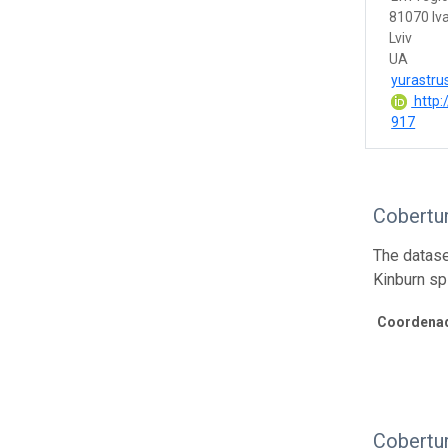
81070 Iv
Lviv
UA
yurastr
http:
917
Cobertur
The dataset
Kinburn spi
Coordenad
Cobertu