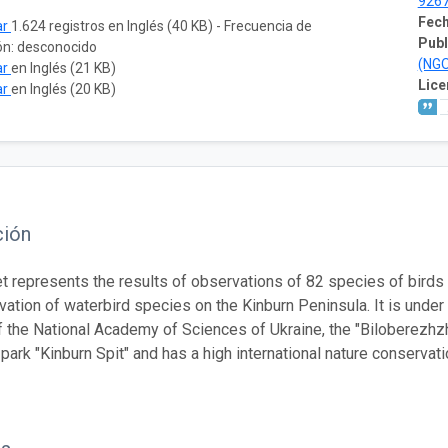
926
Fech
ar
1.624 registros en Inglés (40 KB) - Frecuencia de
Publ
ón: desconocido
(NG
ar
en Inglés (21 KB)
Lice
ar
en Inglés (20 KB)
ción
t represents the results of observations of 82 species of birds 
vation of waterbird species on the Kinburn Peninsula. It is under
 the National Academy of Sciences of Ukraine, the "Biloberezhzh
park "Kinburn Spit" and has a high international nature conservat