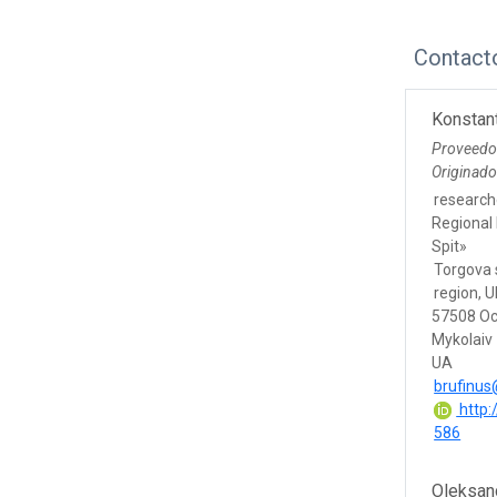
Contact
Konstan
Proveedo
Originad
research
Regional
Spit»
Torgova s
region, U
57508 Oc
Mykolaiv
UA
brufinu
http:
586
Oleksan