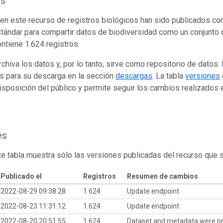
os
en este recurso de registros biológicos han sido publicados co
tándar para compartir datos de biodiversidad como un conjunto 
ontiene 1.624 registros.
rchiva los datos y, por lo tanto, sirve como repositorio de datos
s para su descarga en la sección
descargas
. La tabla
versiones
isposición del público y permite seguir los cambios realizados en
es
te tabla muestra sólo las versiones publicadas del recurso que 
Publicado el
Registros
Resumen de cambios
2022-08-29 09:38:28
1.624
Update endpoint
2022-08-23 11:31:12
1.624
Update endpoint
2022-08-20 20:51:55
1.624
Dataset and metadata were p