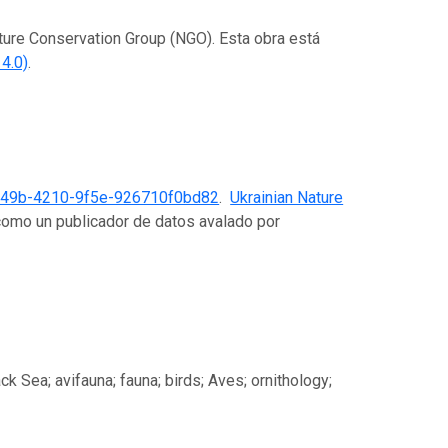
ature Conservation Group (NGO). Esta obra está
4.0)
.
749b-4210-9f5e-926710f0bd82
.
Ukrainian Nature
como un publicador de datos avalado por
ck Sea; avifauna; fauna; birds; Aves; ornithology;