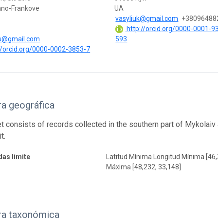
ano-Frankove
UA
vasyliuk@gmail.com
+38096488
http://orcid.org/0000-0001-9
us@gmail.com
593
//orcid.org/0000-0002-3853-7
a geográfica
 consists of records collected in the southern part of Mykolaiv ad
t.
as límite
Latitud Mínima Longitud Mínima [46,
Máxima [48,232, 33,148]
ra taxonómica