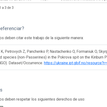
 a 3 de 3
eferenciar?
os deben citar este trabajo de la siguiente manera:
K, Petrovych Z, Panchenko P, Nastachenko O, Formaniuk O, Skyrp
d species (non-Passerines) in the Pokrova spit on the Kinburn P
NGO). Dataset/Occurrence.
https://ukraine.ipt.gbif.no/resource?
s
os deben respetar los siguientes derechos de uso: