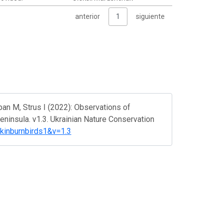
anterior
1
siguiente
an M, Strus I (2022): Observations of
eninsula. v1.3. Ukrainian Nature Conservation
r=kinburnbirds1&v=1.3