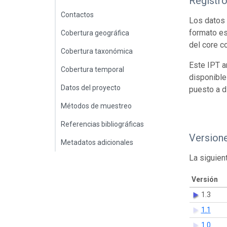
Registr
Contactos
Los datos 
formato es
Cobertura geográfica
del core c
Cobertura taxonómica
Este IPT a
Cobertura temporal
disponible
Datos del proyecto
puesto a d
Métodos de muestreo
Referencias bibliográficas
Version
Metadatos adicionales
La siguien
Versión
1.3
1.1
1.0