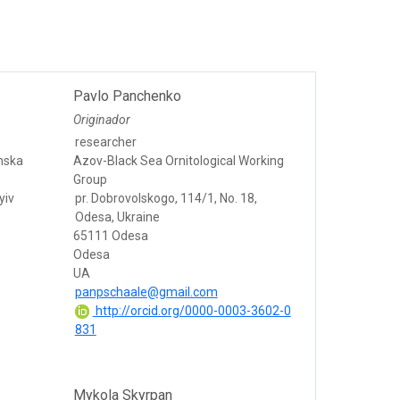
Pavlo Panchenko
Originador
researcher
nska
Azov-Black Sea Ornitological Working
Group
yiv
pr. Dobrovolskogo, 114/1, No. 18,
Odesa, Ukraine
65111 Odesa
Odesa
UA
panpschaale@gmail.com
http://orcid.org/0000-0003-3602-0
831
Mykola Skyrpan