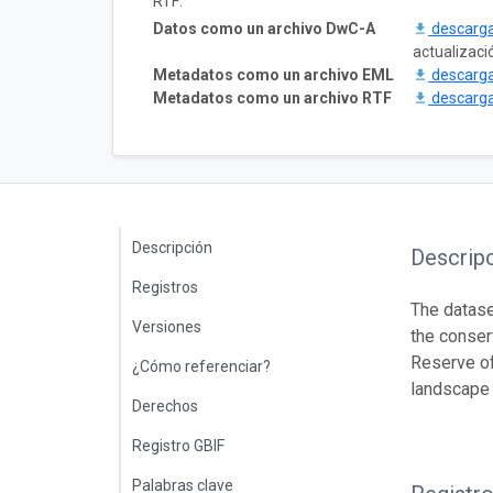
RTF:
Datos como un archivo DwC-A
descarg
actualizaci
Metadatos como un archivo EML
descarg
Metadatos como un archivo RTF
descarg
Descripción
Descrip
Registros
The datase
Versiones
the conser
Reserve of
¿Cómo referenciar?
landscape 
Derechos
Registro GBIF
Palabras clave