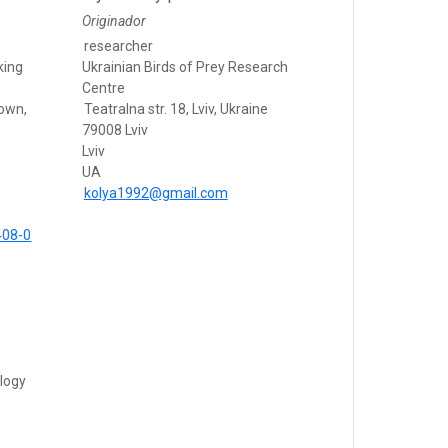
Originador
researcher
king
Ukrainian Birds of Prey Research
Centre
Town,
Teatralna str. 18, Lviv, Ukraine
79008 Lviv
Lviv
UA
kolya1992@gmail.com
408-0
ology