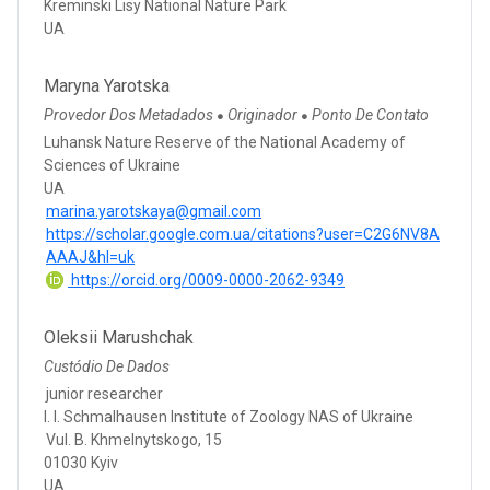
Kreminski Lisy National Nature Park
UA
Maryna Yarotska
Provedor Dos Metadados
Originador
Ponto De Contato
●
●
Luhansk Nature Reserve of the National Academy of
Sciences of Ukraine
UA
marina.yarotskaya@gmail.com
https://scholar.google.com.ua/citations?user=C2G6NV8A
AAAJ&hl=uk
https://orcid.org/0009-0000-2062-9349
Oleksii Marushchak
Custódio De Dados
junior researcher
I. I. Schmalhausen Institute of Zoology NAS of Ukraine
Vul. B. Khmelnytskogo, 15
01030 Kyiv
UA