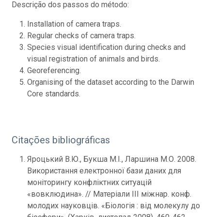
Descrição dos passos do método:
Installation of camera traps.
Regular checks of camera traps.
Species visual identification during checks and
visual registration of animals and birds.
Georeferencing.
Organising of the dataset according to the Darwin
Core standards.
Citações bibliográficas
Яроцький В.Ю., Букша М.І., Ларшина М.О. 2008.
Використання електронної бази даних для
моніторингу конфліктних ситуацій
«вовклюдина». // Матеріали III міжнар. конф.
молодих науковців. «Біологія : від молекулу до