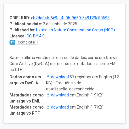
GBIF UUID:
cb2da04b-5c9e-4e0b-9669-549129c80698
Publication date:
2 de junho de 2025
Published by:
Ukrainian Nature Conservation Group (NGO)
Licença:
CC-BY 4.0
Como citar
Baixe a última versão do recurso de dados, como um Darwin
Core Archive (DwC-A) ou recurso de metadados, como EML
ou RTF:
Dados como um
download
57 registros em English (12
arquivo DwC-A
KB) - Frequência de
atualização: desconhecido
Metadados como
download
em English (19 KB)
um arquivo EML
Metadados como
download
em English (17 KB)
um arquivo RTF