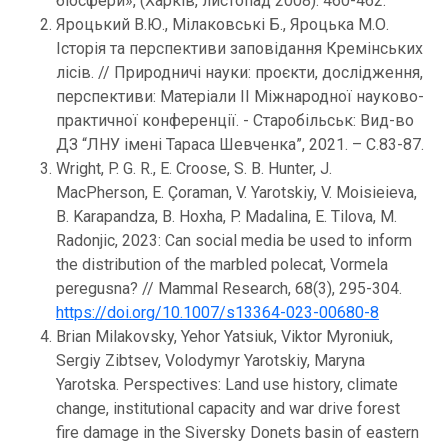
біосфери», (Харків, листопад 2008). 460-462.
Яроцький В.Ю., Мілаковські Б., Яроцька М.О.
Історія та перспективи заповідання Кремінських
лісів. // Природничі науки: проєкти, дослідження,
перспективи: Матеріали II Міжнародної науково-
практичної конференції. - Старобільськ: Вид-во
ДЗ “ЛНУ імені Тараса Шевченка”, 2021. – С.83-87.
Wright, P. G. R., E. Croose, S. B. Hunter, J.
MacPherson, E. Çoraman, V. Yarotskiy, V. Moisieieva,
B. Karapandza, B. Hoxha, P. Madalina, E. Tilova, M.
Radonjic, 2023: Can social media be used to inform
the distribution of the marbled polecat, Vormela
peregusna? // Mammal Research, 68(3), 295-304.
https://doi.org/10.1007/s13364-023-00680-8
Brian Milakovsky, Yehor Yatsiuk, Viktor Myroniuk,
Sergiy Zibtsev, Volodymyr Yarotskiy, Maryna
Yarotska. Perspectives: Land use history, climate
change, institutional capacity and war drive forest
fire damage in the Siversky Donets basin of eastern