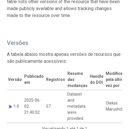
table lists other versions of the resource that have been
made publicly available and allows tracking changes
made to the resource over time.
Versões
A tabela abaixo mostra apenas versões de recursos que
são publicamente acessíveis.
Resumo
Modificado
Publicado
Handle
Versão
Registros
das
pela última
em
do DOI
mudanças
vez por
Dataset
2025-06-
and
Oleksii
1.0
02
57
metadata
Marushchak
21:40:02
were
provided.
Visualizando 1 até 1 de 1