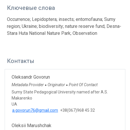
Ключевые слова
Occurrence; Lepidoptera; insects; entomofauna; Sumy
region; Ukraine; biodiversity; nature reserve fund; Desna-
Stara Huta National Nature Park; Observation
Контакты
Oleksandr Govorun
Metadata Provider
Originator
Point Of Contact
●
●
Sumy State Pedagogical University named after A.S.
Makarenko
UA
a.govorun76@gmail.com
+38(067)968 45 32
Oleksii Marushchak