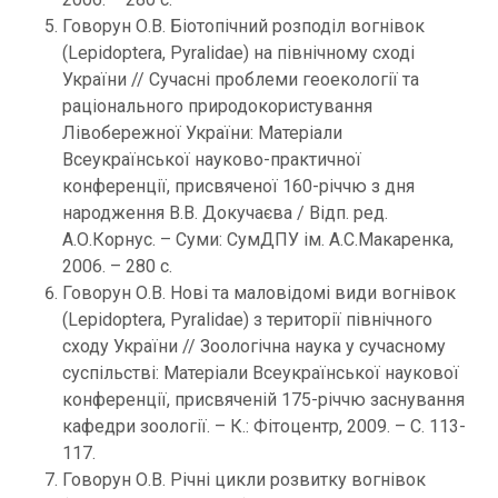
Говорун О.В. Біотопічний розподіл вогнівок
(Lepidoptera, Pyralidae) на північному сході
України // Сучасні проблеми геоекології та
раціонального природокористування
Лівобережної України: Матеріали
Всеукраїнської науково-практичної
конференції, присвяченої 160-річчю з дня
народження В.В. Докучаєва / Відп. ред.
А.О.Корнус. – Суми: СумДПУ ім. А.С.Макаренка,
2006. – 280 с.
Говорун О.В. Нові та маловідомі види вогнівок
(Lepidoptera, Pyralidae) з території північного
сходу України // Зоологічна наука у сучасному
суспільстві: Матеріали Всеукраїнської наукової
конференції, присвяченій 175-річчю заснування
кафедри зоології. – К.: Фітоцентр, 2009. – С. 113-
117.
Говорун О.В. Річні цикли розвитку вогнівок