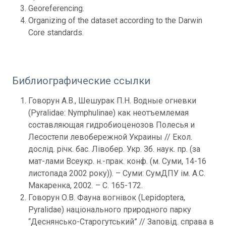
Georeferencing.
Organizing of the dataset according to the Darwin
Core standards.
Библиографические ссылки
Говорун А.В., Шешурак П.Н. Водные огневки
(Pyralidae: Nymphulinae) как неотъемлемая
составляющая гидробиоценозов Полесья и
Лесостепи левобережной Украины // Екол.
дослід. річк. бас. Лівобер. Укр. Зб. наук. пр. (за
мат-лами Всеукр. н.-прак. конф. (м. Суми, 14-16
листопада 2002 року)). – Суми: СумДПУ ім. А.С.
Макаренка, 2002. – С. 165-172.
Говорун О.В. Фауна вогнівок (Lepidoptera,
Pyralidae) національного природного парку
“Деснянсько-Старогутський” // Заповід. справа в