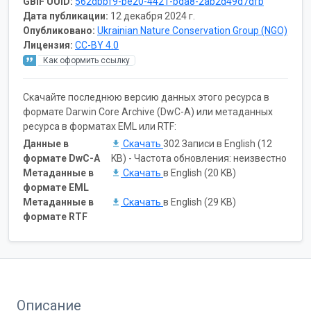
GBIF UUID:
562dbbf9-be20-4421-bda8-2ab2d49d7dfb
Дата публикации:
12 декабря 2024 г.
Опубликовано:
Ukrainian Nature Conservation Group (NGO)
Лицензия:
CC-BY 4.0
Как оформить ссылку
Скачайте последнюю версию данных этого ресурса в
формате Darwin Core Archive (DwC-A) или метаданных
ресурса в форматах EML или RTF:
Данные в
Скачать
302 Записи в English (12
формате DwC-A
KB) - Частота обновления: неизвестно
Метаданные в
Скачать
в English (20 KB)
формате EML
Метаданные в
Скачать
в English (29 KB)
формате RTF
Описание