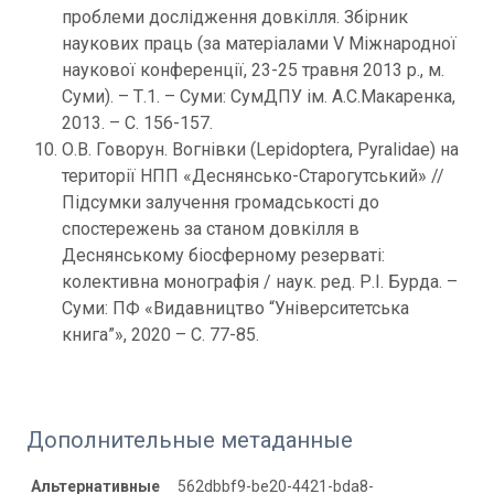
проблеми дослідження довкілля. Збірник
наукових праць (за матеріалами V Міжнародної
наукової конференції, 23-25 травня 2013 р., м.
Суми). – Т.1. – Суми: СумДПУ ім. А.С.Макаренка,
2013. – С. 156-157.
О.В. Говорун. Вогнівки (Lepidoptera, Pyralidae) на
території НПП «Деснянсько-Старогутський» //
Підсумки залучення громадськості до
спостережень за станом довкілля в
Деснянському біосферному резерваті:
колективна монографія / наук. ред. Р.І. Бурда. –
Суми: ПФ «Видавництво “Університетська
книга”», 2020 – С. 77-85.
Дополнительные метаданные
Альтернативные
562dbbf9-be20-4421-bda8-