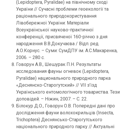
(Lepidoptera, Pyralidae) на північному сході
України // Сучасні проблеми геоекології та
раціонального природокористування
Лівобережної України: Матеріали
Всеукраїнської науково-практичної
конференції, присвяченої 160-річчю з дня
народження В.В.Докучаєва / Відп. ред.
А.О.Корнус. – Суми: СумДПУ ім. А.С.Макаренка,
2006. – 280 с.
Говорун А.В., Шешурак П.Н. Результаты
исследования фауны огневок (Lepidoptera,
Pyralidae) национального природного парка
«Деснянско-Старогутский» // VII з’їзд
Українського ентомологічного товариства. Тези
доповідей. – Ніжин, 2007. – С. 22.
Білокур Д.О., Говорун О.В. Попередні дані про
дослідження фауни волохокрильців (Insecta,
Trichoptera) Деснянсько-Старогутського
національного природного парку // Актуальні