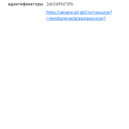
идентификаторы
2ab2d49d7dfb
https://ukraine.ipt.gbif.no/resource?
r=lepidopterastaragutagovorun1