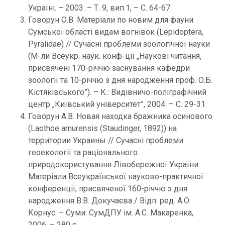
Україні. – 2003. – Т. 9, вип.1, – С. 64-67.
Говорун О.В. Матеріали по новим для фауни
Сумської області видам вогнівок (Lepidoptera,
Pyralidae) // Сучасні проблеми зоологічної науки
(М-ли Всеукр. наук. конф-ції „Наукові читання,
присвячені 170-річчю заснування кафедри
зоології та 10-річчю з дня народження проф. О.Б.
Кістяківського”). – К.: Видівничо-поліграфічний
центр „Київський університет”, 2004. – С. 29-31.
Говорун А.В. Новая находка бражника осинового
(Laothoe amurensis (Staudinger, 1892)) на
территории Украины // Сучасні проблеми
геоекології та раціонального
природокористування Лівобережної України:
Матеріали Всеукраїнської науково-практичної
конференції, присвяченої 160-річчю з дня
народження В.В. Докучаєва / Відп. ред. А.О.
Корнус. – Суми: СумДПУ ім. А.С. Макаренка,
2006. – 280 с.