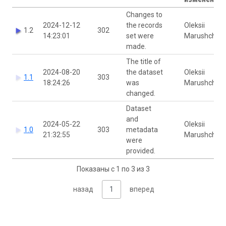
Changes to
2024-12-12
the records
Oleksii
1.2
302
14:23:01
set were
Marushchak
made.
The title of
2024-08-20
the dataset
Oleksii
1.1
303
18:24:26
was
Marushchak
changed.
Dataset
and
2024-05-22
Oleksii
1.0
303
metadata
21:32:55
Marushchak
were
provided.
Показаны с 1 по 3 из 3
назад
1
вперед