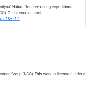
Tsilyna” Nature Reserve during expeditions
GO). Occurrence dataset.
orun1&v=1.2
rvation Group (NGO). This work is licensed under a