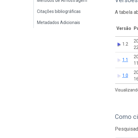
Métodos de Amostragem
Citações bibliográficas
A tabela a
Metadados Adicionais
Versão
P
2
1.2
22
2
1.1
11
2
1.0
16
Visualizand
Como ci
Pesquisado