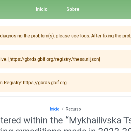
Início
Sobre
 diagnosing the problem(s), please see logs. After fixing the pro
ive. [https://gbrds.gbif.org/registry/thesauri.json]
 Registry: https://gbrds.gbif.org.
Início
Recurso
stered within the “Mykhailivska T