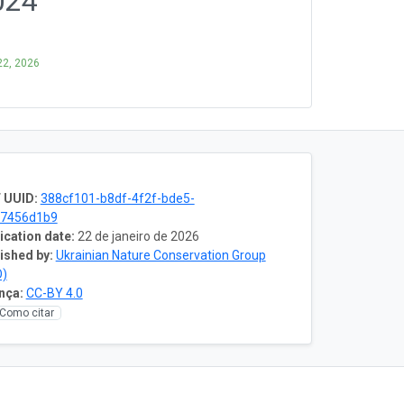
024
 22, 2026
 UUID:
388cf101-b8df-4f2f-bde5-
e7456d1b9
ication date:
22 de janeiro de 2026
ished by:
Ukrainian Nature Conservation Group
O)
nça:
CC-BY 4.0
Como citar