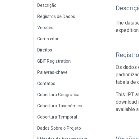
Descrição
Descriç
Registros de Dados
The datase
Versões
expedition
Como citar
Direitos
Registr
GBIF Registration
Os dados d
Palavras-chave
padroniza
tabela de 
Contatos
This IPT a
Cobertura Geográfica
download 
Cobertura Taxonômica
available 
Cobertura Temporal
Dados Sobre o Projeto
Versões