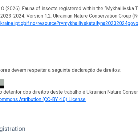
O (2026). Fauna of insects registered within the “Mykhailivska 
2023-2024. Version 1.2. Ukrainian Nature Conservation Group (N
/ukraine.ipt.gbif.no/resource?r=mykhailivskatsilyna20232024gov
res devem respeitar a seguinte declaração de direitos:
 o detentor dos direitos deste trabalho é Ukrainian Nature Conse
ommons Attribution (CC-BY 4.0) License
.
istration