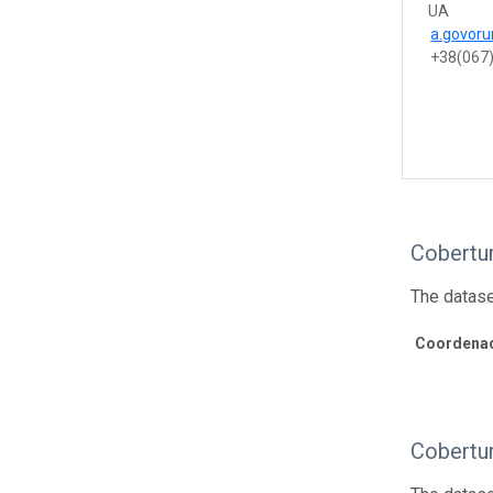
UA
a.govor
+38(067)
Cobertu
The datase
Coordenad
Cobertu