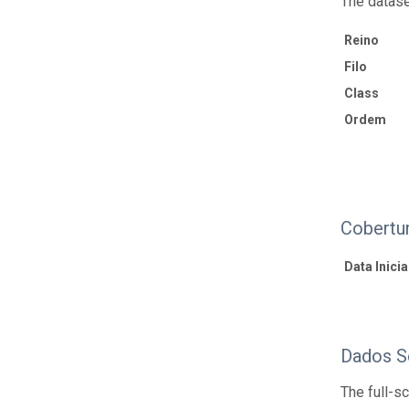
The datase
Reino
Filo
Class
Ordem
Cobertu
Data Inicial
Dados S
The full-s