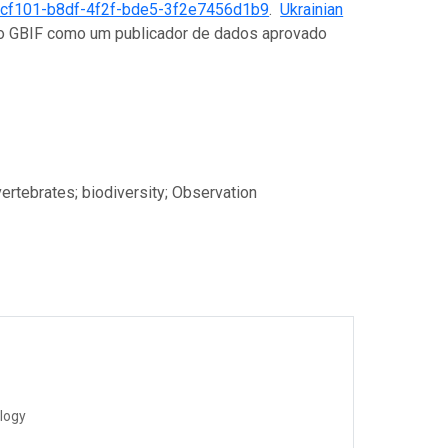
cf101-b8df-4f2f-bde5-3f2e7456d1b9
.
Ukrainian
 no GBIF como um publicador de dados aprovado
ertebrates; biodiversity; Observation
ology