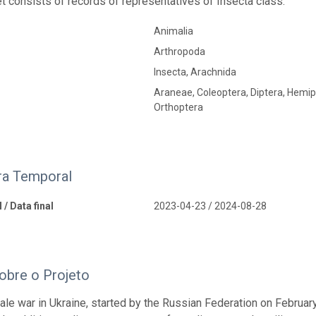
t consists of records of representatives of Insecta class.
Animalia
Arthropoda
Insecta, Arachnida
Araneae, Coleoptera, Diptera, Hemi
Orthoptera
ra Temporal
 / Data final
2023-04-23 / 2024-08-28
obre o Projeto
cale war in Ukraine, started by the Russian Federation on Februar