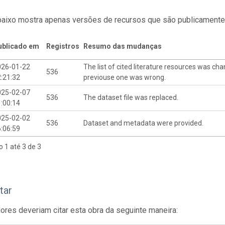
baixo mostra apenas versões de recursos que são publicamente
ublicado em
Registros
Resumo das mudanças
026-01-22
The list of cited literature resources was cha
536
:21:32
previouse one was wrong.
025-02-07
536
The dataset file was replaced.
:00:14
025-02-02
536
Dataset and metadata were provided.
:06:59
o 1 até 3 de 3
tar
res deveriam citar esta obra da seguinte maneira: