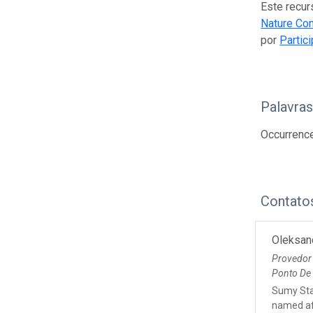
Este recur
Nature Co
por
Partic
Palavra
Occurrence
Contato
Oleksan
Provedor
Ponto De
Sumy Sta
named af