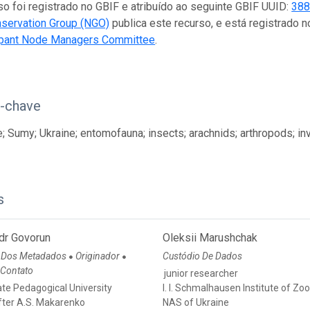
so foi registrado no GBIF e atribuído ao seguinte GBIF UUID:
388
nservation Group (NGO)
publica este recurso, e está registrado
ipant Node Managers Committee
.
s-chave
; Sumy; Ukraine; entomofauna; insects; arachnids; arthropods; inv
s
dr Govorun
Oleksii Marushchak
 Dos Metadados
Originador
Custódio De Dados
●
●
 Contato
junior researcher
te Pedagogical University
I. I. Schmalhausen Institute of Zo
ter A.S. Makarenko
NAS of Ukraine