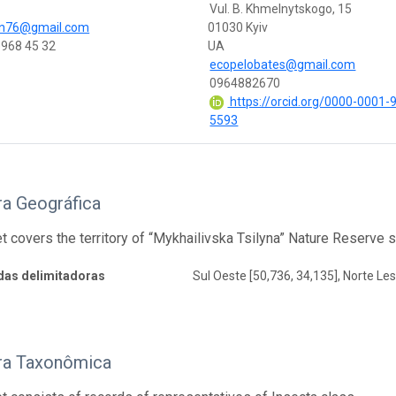
Vul. B. Khmelnytskogo, 15
un76@gmail.com
01030 Kyiv
968 45 32
UA
ecopelobates@gmail.com
0964882670
https://orcid.org/0000-0001-
5593
ra Geográfica
t covers the territory of “Mykhailivska Tsilyna” Nature Reserve s
as delimitadoras
Sul Oeste [50,736, 34,135], Norte Les
ra Taxonômica