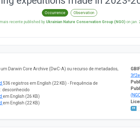
ring expeditions made in 2023-2
Occurrence
Observation
mais recente published by
Ukrainian Nature Conservation Group (NGO)
on
jan.
o um Darwin Core Archive (DwC-A) ou recurso de metadados,
GBIF
3f2
Publ
ad
536 registros em English (22 KB) - Frequência de
Publ
o: desconhecido
(NG
ad
em English (26 KB)
Lice
ad
em English (22 KB)