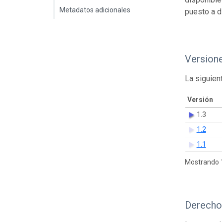
Metadatos adicionales
puesto a d
Version
La siguien
Versión
1.3
1.2
1.1
Mostrando 1
Derecho