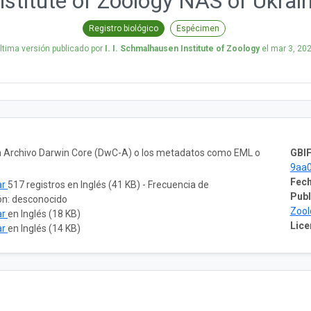
nstitute of Zoology NAS of Ukrai
Registro biológico
Espécimen
ltima versión publicado por
I. I. Schmalhausen Institute of Zoology
el
mar 3, 20
un Archivo Darwin Core (DwC-A) o los metadatos como EML o
GBIF
9aa
Fech
ar
517 registros en Inglés (41 KB) - Frecuencia de
Publ
ón: desconocido
Zool
ar
en Inglés (18 KB)
Lice
ar
en Inglés (14 KB)