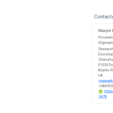
Contact
Maxym 
Proveedo
Originado
Research
Dvorichan
Slobozha
01030 Dv
Kharkiv 
UA
maxpark
+380993
https
5478