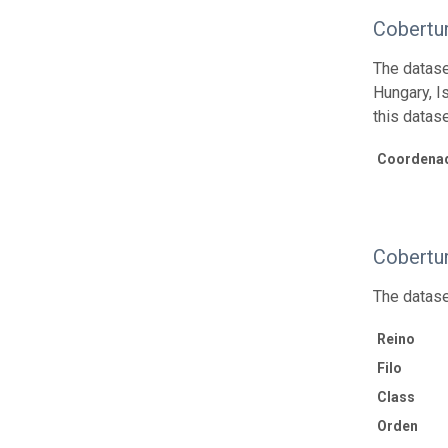
Cobertur
The dataset
Hungary, I
this datase
Coordenad
Cobertu
The datase
Reino
Filo
Class
Orden