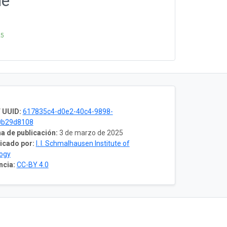
ne
25
 UUID:
617835c4-d0e2-40c4-9898-
0b29d8108
a de publicación:
3 de marzo de 2025
icado por:
I. I. Schmalhausen Institute of
ogy
ncia:
CC-BY 4.0