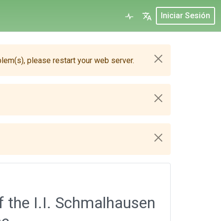
Iniciar Sesión
blem(s), please restart your web server.
 the I.I. Schmalhausen