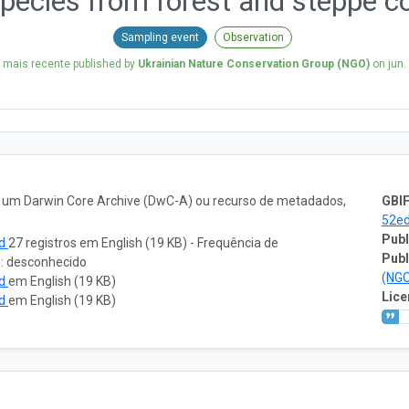
 species from forest and steppe 
Sampling event
Observation
 mais recente published by
Ukrainian Nature Conservation Group (NGO)
on
jun.
o um Darwin Core Archive (DwC-A) ou recurso de metadados,
GBIF
52e
Publ
ad
27 registros em English (19 KB) - Frequência de
Publ
o: desconhecido
(NG
ad
em English (19 KB)
Lice
ad
em English (19 KB)