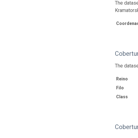
The dataset
Kramatorsk
Coordenad
Cobertu
The datase
Reino
Filo
Class
Cobertu