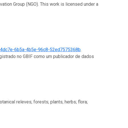
rvation Group (NGO). This work is licensed under a
4dc7e-6b5a-4b5e-96c8-52ed7575368b
.
registrado no GBIF como um publicador de dados
anical releves; forests; plants; herbs; flora;