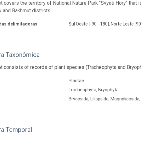
 covers the territory of National Nature Park "Svyati Hory" that i
 and Bakhmut districts.
as delimitadoras
Sul Oeste [-90, -180], Norte Leste [90
ra Taxonômica
t consists of records of plant species (Tracheophyta and Bryoph
Plantae
Tracheophyta, Bryophyta
Bryopsida, Liliopsida, Magnoliopsida
ra Temporal