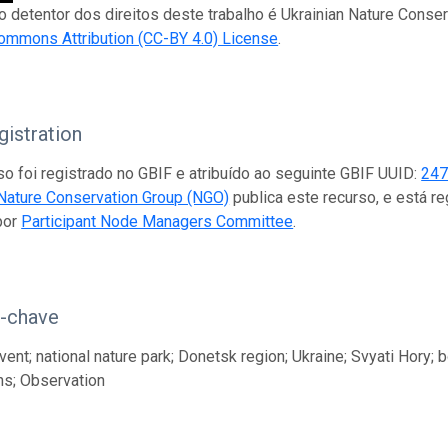
 o detentor dos direitos deste trabalho é Ukrainian Nature Conse
ommons Attribution (CC-BY 4.0) License
.
istration
so foi registrado no GBIF e atribuído ao seguinte GBIF UUID:
247
 Nature Conservation Group (NGO)
publica este recurso, e está 
por
Participant Node Managers Committee
.
s-chave
nt; national nature park; Donetsk region; Ukraine; Svyati Hory; bot
ns; Observation