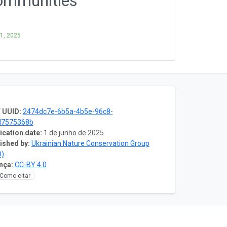
communities
 1, 2025
 UUID:
2474dc7e-6b5a-4b5e-96c8-
d7575368b
ication date:
1 de junho de 2025
ished by:
Ukrainian Nature Conservation Group
O)
nça:
CC-BY 4.0
Como citar