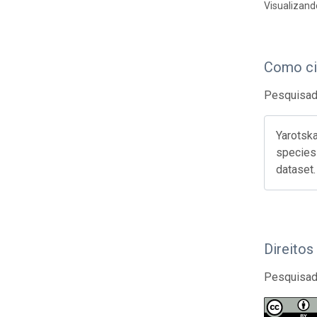
Visualizand
Como ci
Pesquisado
Yarotska
species
dataset
Direitos
Pesquisado