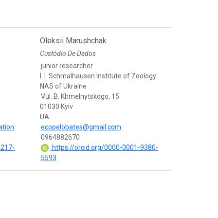
Oleksii Marushchak
Custódio De Dados
junior researcher
I. I. Schmalhausen Institute of Zoology
NAS of Ukraine
Vul. B. Khmelnytskogo, 15
01030 Kyiv
UA
ation
ecopelobates@gmail.com
0964882670
3217-
https://orcid.org/0000-0001-9380-
5593