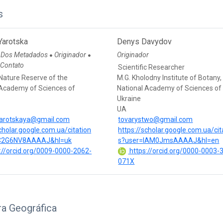
s
Yarotska
Denys Davydov
 Dos Metadados
Originador
Originador
●
●
 Contato
Scientific Researcher
Nature Reserve of the
M.G. Kholodny Institute of Botany,
 Academy of Sciences of
National Academy of Sciences of
Ukraine
UA
yarotskaya@gmail.com
tovarystwo@gmail.com
scholar.google.com.ua/citation
https://scholar.google.com.ua/cit
C2G6NV8AAAAJ&hl=uk
s?user=lAM0JmsAAAAJ&hl=en
://orcid.org/0009-0000-2062-
https://orcid.org/0000-0003-
071X
ra Geográfica