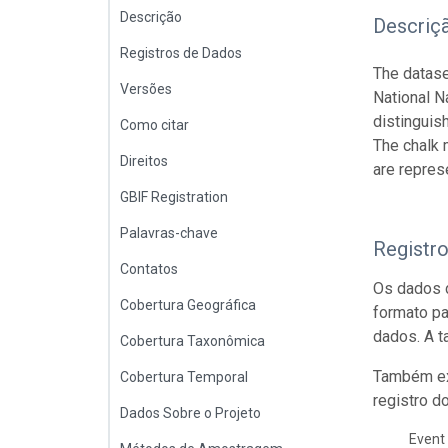
Descrição
Descriç
Registros de Dados
The datase
Versões
National Na
distinguish
Como citar
The chalk m
Direitos
are repres
GBIF Registration
Palavras-chave
Registr
Contatos
Os dados 
Cobertura Geográfica
formato p
dados. A t
Cobertura Taxonômica
Também ex
Cobertura Temporal
registro d
Dados Sobre o Projeto
Event 