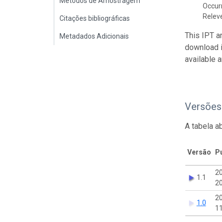
Métodos de Amostragem
Occur
Relev
Citações bibliográficas
This IPT a
Metadados Adicionais
download 
available 
Versões
A tabela a
Versão
P
2
1.1
20
2
1.0
11