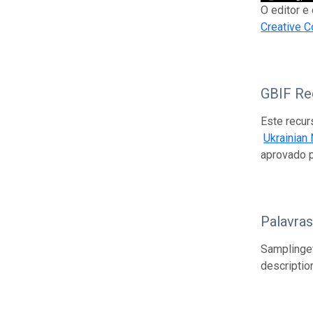
O editor e
Creative C
GBIF Reg
Este recur
Ukrainian
aprovado 
Palavra
Samplingeve
descriptio