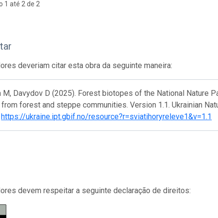
o 1 até 2 de 2
tar
res deveriam citar esta obra da seguinte maneira:
 M, Davydov D (2025). Forest biotopes of the National Nature Par
 from forest and steppe communities. Version 1.1. Ukrainian Na
.
https://ukraine.ipt.gbif.no/resource?r=sviatihoryreleve1&v=1.1
res devem respeitar a seguinte declaração de direitos: