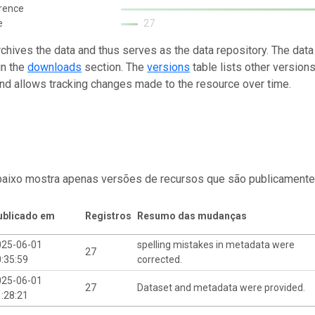
rence
e
27
rchives the data and thus serves as the data repository. The data
in the
downloads
section. The
versions
table lists other version
and allows tracking changes made to the resource over time.
baixo mostra apenas versões de recursos que são publicamente
ublicado em
Registros
Resumo das mudanças
025-06-01
spelling mistakes in metadata were
27
:35:59
corrected.
025-06-01
27
Dataset and metadata were provided.
:28:21