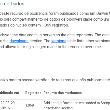
os de Dados
este recurso de ocorrência foram publicados como um Darwin C
do para compartilhamento de dados de biodiversidade como um 
dados do núcleo contém 1.069 registros.
rchives the data and thus serves as the data repository. The data
in the
downloads
section. The
versions
table lists other version
and allows tracking changes made to the resource over time.
baixo mostra apenas versões de recursos que são publicamente
ublicado em
Registros
Resumo das mudanças
022-08-29
Additional information was added to Samp
1.069
:38:16
description section.