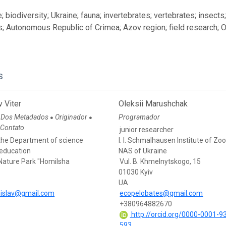
 biodiversity; Ukraine; fauna; invertebrates; vertebrates; insects
; Autonomous Republic of Crimea; Azov region; field research; 
s
v Viter
Oleksii Marushchak
 Dos Metadados
Originador
Programador
●
●
 Contato
junior researcher
the Department of science
I. I. Schmalhausen Institute of Zo
education
NAS of Ukraine
 Nature Park "Homilsha
Vul. B. Khmelnytskogo, 15
01030 Kyiv
UA
anislav@gmail.com
ecopelobates@gmail.com
+380964882670
http://orcid.org/0000-0001-9
593