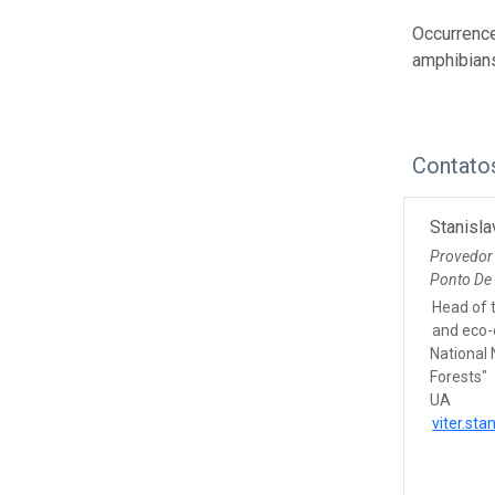
Occurrence;
amphibians
Contato
Stanisla
Provedor
Ponto De
Head of 
and eco-
National
Forests"
UA
viter.st