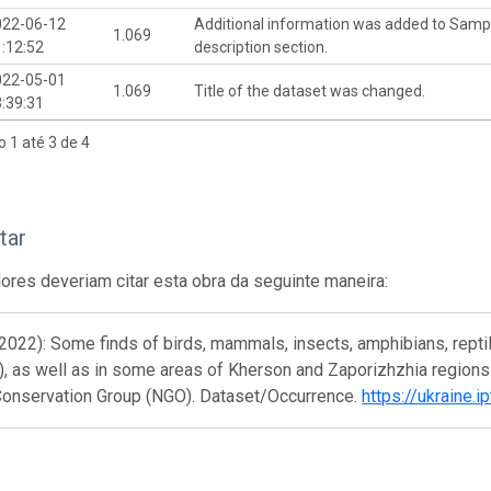
022-06-12
Additional information was added to Samp
1.069
:12:52
description section.
022-05-01
1.069
Title of the dataset was changed.
:39:31
o 1 até 3 de 4
tar
res deveriam citar esta obra da seguinte maneira:
(2022): Some finds of birds, mammals, insects, amphibians, rept
), as well as in some areas of Kherson and Zaporizhzhia regions 
Conservation Group (NGO). Dataset/Occurrence.
https://ukraine.