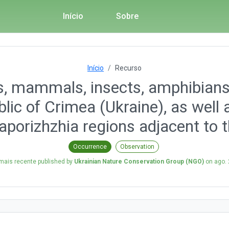
Início
Sobre
Início
Recurso
s, mammals, insects, amphibians, 
c of Crimea (Ukraine), as well 
porizhzhia regions adjacent to 
Occurrence
Observation
mais recente published by
Ukrainian Nature Conservation Group (NGO)
on
ago. 