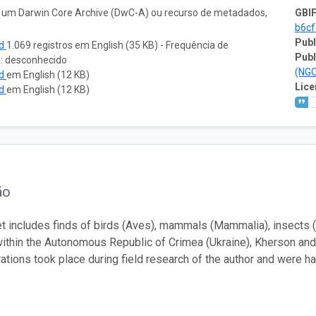
o um Darwin Core Archive (DwC-A) ou recurso de metadados,
GBIF
b6cf
Publ
ad
1.069 registros em English (35 KB) - Frequência de
Publ
o: desconhecido
(NG
ad
em English (12 KB)
Lice
ad
em English (12 KB)
ão
t includes finds of birds (Aves), mammals (Mammalia), insects (
 within the Autonomous Republic of Crimea (Ukraine), Kherson and
rations took place during field research of the author and were h