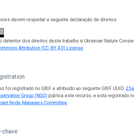
res devem respeitar a seguinte declaração de direitos:
 o detentor dos direitos deste trabalho é Ukrainian Nature Conse
ommons Attribution (CC-BY 4.0) License
.
istration
so foi registrado no GBIF e atribuído ao seguinte GBIF UUID:
25a
nservation Group (NGO)
publica este recurso, e está registrado
ipant Node Managers Committee
.
s-chave