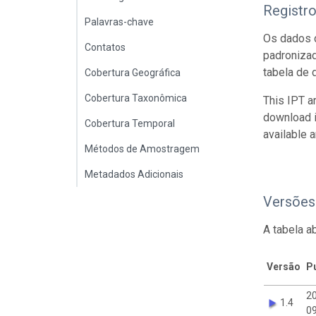
Registr
Palavras-chave
Os dados d
Contatos
padroniza
tabela de 
Cobertura Geográfica
Cobertura Taxonômica
This IPT a
download 
Cobertura Temporal
available 
Métodos de Amostragem
Metadados Adicionais
Versões
A tabela a
Versão
P
2
1.4
09