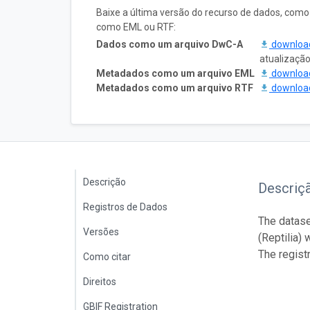
Baixe a última versão do recurso de dados, com
como EML ou RTF:
Dados como um arquivo DwC-A
downlo
atualizaçã
Metadados como um arquivo EML
downlo
Metadados como um arquivo RTF
downlo
Descrição
Descriç
Registros de Dados
The datase
Versões
(Reptilia)
The regist
Como citar
Direitos
GBIF Registration