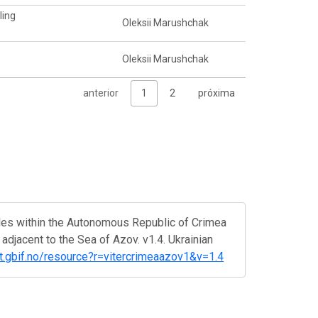
ling
Oleksii Marushchak
Oleksii Marushchak
anterior
1
2
próxima
iles within the Autonomous Republic of Crimea
adjacent to the Sea of Azov. v1.4. Ukrainian
ipt.gbif.no/resource?r=vitercrimeaazov1&v=1.4