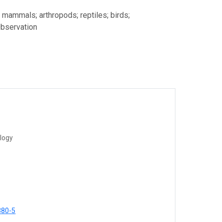
; mammals; arthropods; reptiles; birds;
Observation
ology
380-5