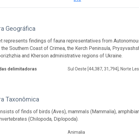
ra Geográfica
t represents findings of fauna representatives from Autonomous
 the Southern Coast of Crimea, the Kerch Peninsula, Prysyvashsh
porizhzhia and Kherson administrative regions of Ukraine.
as delimitadoras
Sul Oeste [44,387, 31,794], Norte Les
ra Taxonômica
nsists of finds of birds (Aves), mammals (Mammalia), amphibians 
invertebrates (Chilopoda, Diplopoda).
Animalia