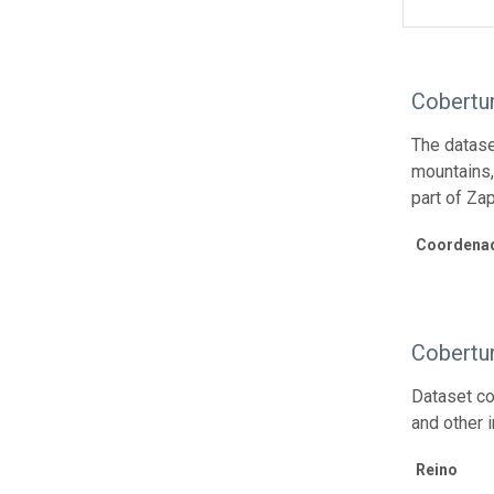
Cobertu
The datase
mountains,
part of Za
Coordenad
Cobertu
Dataset co
and other 
Reino