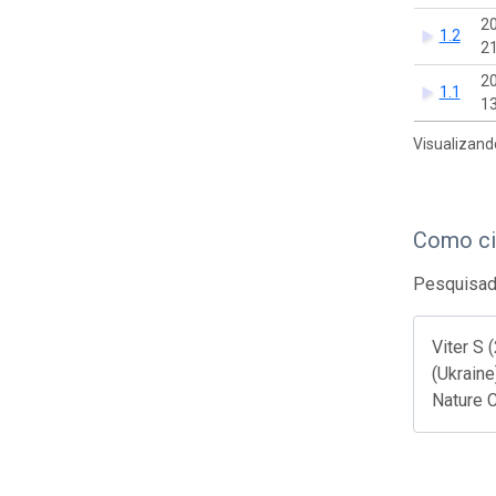
2
1.2
21
2
1.1
13
Visualizand
Como ci
Pesquisado
Viter S 
(Ukraine
Nature 