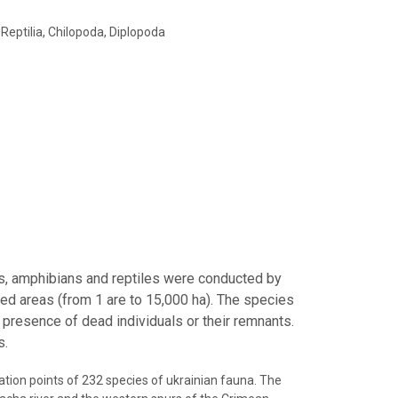
Reptilia, Chilopoda, Diplopoda
s, amphibians and reptiles were conducted by
ed areas (from 1 are to 15,000 ha). The species
o presence of dead individuals or their remnants.
s.
ation points of 232 species of ukrainian fauna. The