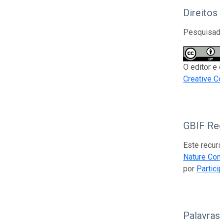
Direitos
Pesquisado
O editor e
Creative C
GBIF Reg
Este recur
Nature Co
por
Partic
Palavra