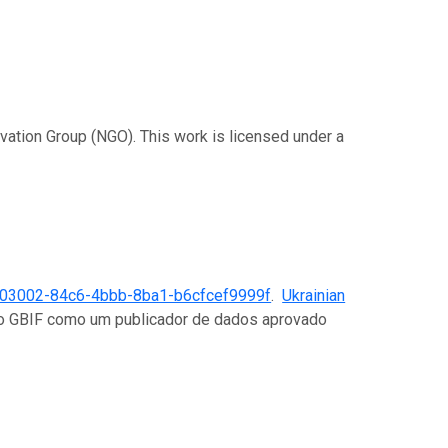
rvation Group (NGO). This work is licensed under a
03002-84c6-4bbb-8ba1-b6cfcef9999f
.
Ukrainian
 no GBIF como um publicador de dados aprovado