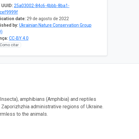
 UUID:
25a03002-84c6-4bbb-8ba1-
cef9999f
ication date:
29 de agosto de 2022
ished by:
Ukrainian Nature Conservation Group
O)
nça:
CC-BY 4.0
Como citar
Insecta), amphibians (Amphibia) and reptiles
 Zaporizhzhia administrative regions of Ukraine.
armless to the animals.