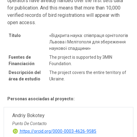
operators have already handed over the first sets data
for publication. And this means that more than 10,000
verified records of bird registrations will appear with
open access.
Título
«Відкрита наука: співпраця орнітологів
Львова і Мелітополя для збереження
наукової спадщини»
Fuentes de
The project is supported by ЗMIN
Financiación
Foundation.
Descripción del
The project covers the entire territory of
área de estudio
Ukraine.
Personas asociadas al proyecto:
Andriy Bokotey
Punto De Contacto
https://orcid.org/0000-0003-4626-9585