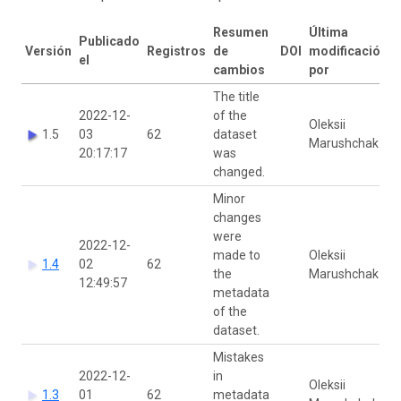
Resumen
Última
Publicado
Versión
Registros
de
DOI
modificación
el
cambios
por
The title
2022-12-
of the
Oleksii
1.5
03
62
dataset
Marushchak
20:17:17
was
changed.
Minor
changes
were
2022-12-
made to
Oleksii
1.4
02
62
the
Marushchak
12:49:57
metadata
of the
dataset.
Mistakes
2022-12-
in
Oleksii
1.3
01
62
metadata