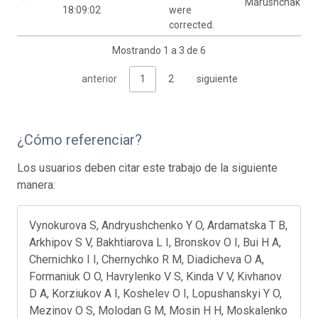
Marushchak
18:09:02
were
corrected.
Mostrando 1 a 3 de 6
anterior
1
2
siguiente
¿Cómo referenciar?
Los usuarios deben citar este trabajo de la siguiente
manera:
Vynokurova S, Andryushchenko Y O, Ardamatska T B,
Arkhipov S V, Bakhtiarova L I, Bronskov O I, Bui H A,
Chernichko I I, Chernychko R M, Diadicheva O A,
Formaniuk O O, Havrylenko V S, Kinda V V, Kivhanov
D A, Korziukov A I, Koshelev O I, Lopushanskyi Y O,
Mezinov O S, Molodan G M, Mosin H H, Moskalenko