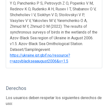
Y O, Panchenko P S, Petrovych Z O, Popenko V M,
Redinov K O, Rudenko A H, Rusev I T, Shabanov O V,
Shcheholiev I V, Siokhyn V D, Stoilovskyi V P,
Vasyliev V V, Yakovliev M V, Yaremchenko O A,
Zhmud M Y, Zhmud O M (2022): The results of
synchronous surveys of birds in the wetlands of the
Azov-Black Sea region of Ukraine in August 2006.
v1.5. Azov-Black Sea Ornithological Station.
Dataset/Samplingevent.
https://ukraine.ipt.gbif.no/resource?
r=azovblackseaaugust2006&v=1.5
Derechos
Los usuarios deben respetar los siguientes derechos de
uso: