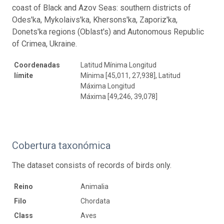
coast of Black and Azov Seas: southern districts of
Odes'ka, Mykolaivs'ka, Khersons'ka, Zaporiz'ka,
Donets'ka regions (Oblast's) and Autonomous Republic
of Crimea, Ukraine.
Coordenadas
Latitud Mínima Longitud
límite
Mínima [45,011, 27,938], Latitud
Máxima Longitud
Máxima [49,246, 39,078]
Cobertura taxonómica
The dataset consists of records of birds only.
Reino
Animalia
Filo
Chordata
Class
Aves