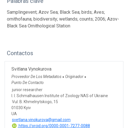
Palabras clave
Samplingevent; Azov Sea; Black Sea; birds; Aves;
ornithofauna; biodiversity; wetlands; counts; 2006; Azov-
Black Sea Ornithological Station
Contactos
Svitlana Vynokurova
Proveedor De Los Metadatos
Originador
●
●
Punto De Contacto
junior researcher
I. I. Schmalhausen Institute of Zoology NAS of Ukraine
Vul. B. Khmelnytskogo, 15
01030 Kyiv
UA
svetlana.vinokurova@gmail.com
https://orcid.org/0000-0001-7277-0088