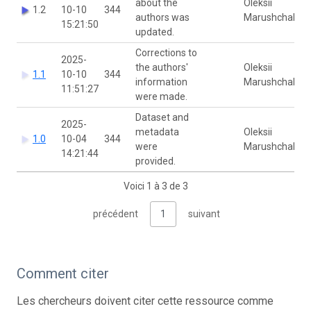
about the
Oleksii
1.2
10-10
344
authors was
Marushchak
15:21:50
updated.
Corrections to
2025-
the authors'
Oleksii
1.1
10-10
344
information
Marushchak
11:51:27
were made.
Dataset and
2025-
metadata
Oleksii
1.0
10-04
344
were
Marushchak
14:21:44
provided.
Voici 1 à 3 de 3
précédent
1
suivant
Comment citer
Les chercheurs doivent citer cette ressource comme