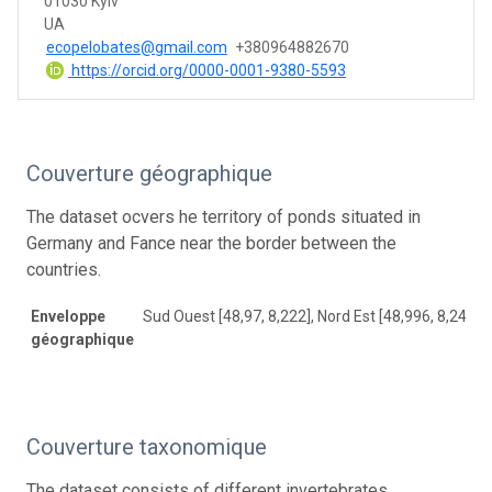
01030 Kyiv
UA
ecopelobates@gmail.com
+380964882670
https://orcid.org/0000-0001-9380-5593
Couverture géographique
The dataset ocvers he territory of ponds situated in
Germany and Fance near the border between the
countries.
Enveloppe
Sud Ouest [48,97, 8,222], Nord Est [48,996, 8,244]
géographique
Couverture taxonomique
The dataset consists of different invertebrates