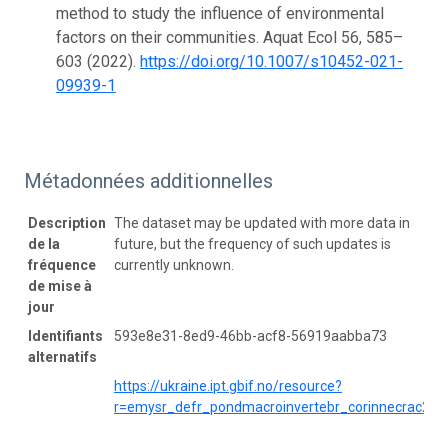
method to study the influence of environmental
factors on their communities. Aquat Ecol 56, 585–
603 (2022).
https://doi.org/10.1007/s10452-021-
09939-1
Métadonnées additionnelles
Description
The dataset may be updated with more data in
de la
future, but the frequency of such updates is
fréquence
currently unknown.
de mise à
jour
Identifiants
593e8e31-8ed9-46bb-acf8-56919aabba73
alternatifs
https://ukraine.ipt.gbif.no/resource?
r=emysr_defr_pondmacroinvertebr_corinnecrac2