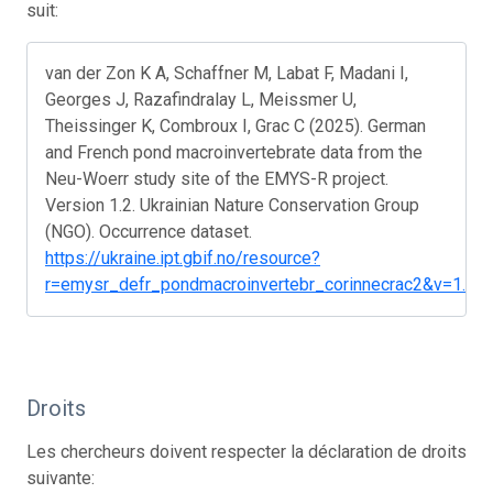
suit:
van der Zon K A, Schaffner M, Labat F, Madani I,
Georges J, Razafindralay L, Meissmer U,
Theissinger K, Combroux I, Grac C (2025). German
and French pond macroinvertebrate data from the
Neu-Woerr study site of the EMYS-R project.
Version 1.2. Ukrainian Nature Conservation Group
(NGO). Occurrence dataset.
https://ukraine.ipt.gbif.no/resource?
r=emysr_defr_pondmacroinvertebr_corinnecrac2&v=1.2
Droits
Les chercheurs doivent respecter la déclaration de droits
suivante: