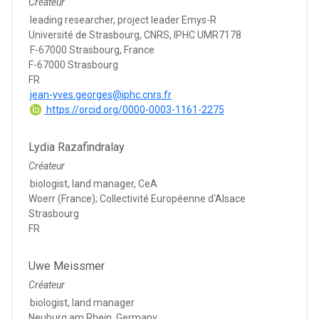
Créateur
leading researcher, project leader Emys-R
Université de Strasbourg, CNRS, IPHC UMR7178
F-67000 Strasbourg, France
F-67000 Strasbourg
FR
jean-yves.georges@iphc.cnrs.fr
https://orcid.org/0000-0003-1161-2275
Lydia Razafindralay
Créateur
biologist, land manager, CeA
Woerr (France); Collectivité Européenne d'Alsace
Strasbourg
FR
Uwe Meissmer
Créateur
biologist, land manager
Neuburg am Rhein, Germany