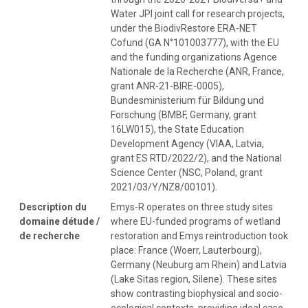
Water JPI joint call for research projects,
under the BiodivRestore ERA-NET
Cofund (GA N°101003777), with the EU
and the funding organizations Agence
Nationale de la Recherche (ANR, France,
grant ANR-21-BIRE-0005),
Bundesministerium für Bildung und
Forschung (BMBF, Germany, grant
16LW015), the State Education
Development Agency (VIAA, Latvia,
grant ES RTD/2022/2), and the National
Science Center (NSC, Poland, grant
2021/03/Y/NZ8/00101).
Description du
Emys-R operates on three study sites
domaine détude /
where EU-funded programs of wetland
de recherche
restoration and Emys reintroduction took
place: France (Woerr, Lauterbourg),
Germany (Neuburg am Rhein) and Latvia
(Lake Sitas region, Silene). These sites
show contrasting biophysical and socio-
ecological contexts, providing ideal case