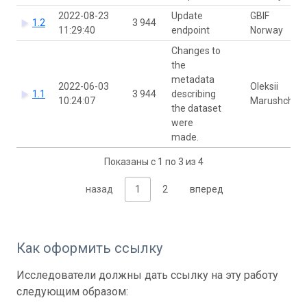
2022-08-23
Update
GBIF
1.2
3 944
11:29:40
endpoint
Norway
Changes to
the
metadata
2022-06-03
Oleksii
1.1
3 944
describing
10:24:07
Marushchak
the dataset
were
made.
Показаны с 1 по 3 из 4
назад
1
2
вперед
Как оформить ссылку
Исследователи должны дать ссылку на эту работу
следующим образом: