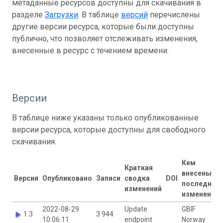
метаданные ресурсов доступны для скачивания в
разделе
Загрузки
. В таблице
версий
перечислены
другие версии ресурса, которые были доступны
публично, что позволяет отслеживать изменения,
внесенные в ресурс с течением времени.
Версии
В таблице ниже указаны только опубликованные
версии ресурса, которые доступны для свободного
скачивания.
Кем
Краткая
внесены
Версия
Опубликовано
Записи
сводка
DOI
последние
изменений
изменения
2022-08-29
Update
GBIF
1.3
3 944
10:06:11
endpoint
Norway