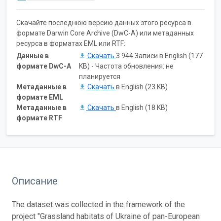
Скачайте последнюю версию данных этого ресурса в
формате Darwin Core Archive (DwC-A) или метаданных
ресурса в форматах EML или RTF:
Данные в
Скачать
3 944 Записи в English (177
формате DwC-A
KB) - Частота обновления: не
планируется
Метаданные в
Скачать
в English (23 KB)
формате EML
Метаданные в
Скачать
в English (18 KB)
формате RTF
Описание
The dataset was collected in the framework of the
project "Grassland habitats of Ukraine of pan-European