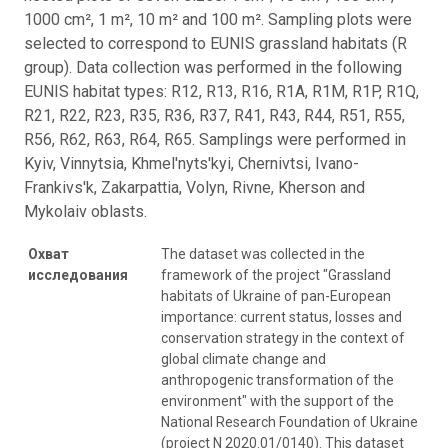
1000 cm², 1 m², 10 m² and 100 m². Sampling plots were
selected to correspond to EUNIS grassland habitats (R
group). Data collection was performed in the following
EUNIS habitat types: R12, R13, R16, R1A, R1M, R1P, R1Q,
R21, R22, R23, R35, R36, R37, R41, R43, R44, R51, R55,
R56, R62, R63, R64, R65. Samplings were performed in
Kyiv, Vinnytsia, Khmel'nyts'kyi, Chernivtsi, Ivano-
Frankivs'k, Zakarpattia, Volyn, Rivne, Kherson and
Mykolaiv oblasts.
Охват
The dataset was collected in the
исследования
framework of the project "Grassland
habitats of Ukraine of pan-European
importance: current status, losses and
conservation strategy in the context of
global climate change and
anthropogenic transformation of the
environment" with the support of the
National Research Foundation of Ukraine
(project N 2020.01/0140). This dataset