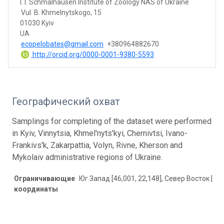
I. I. Schmalhausen Institute of Zoology NAS of Ukraine
Vul. B. Khmelnytskogo, 15
01030 Kyiv
UA
ecopelobates@gmail.com
+380964882670
http://orcid.org/0000-0001-9380-5593
Географический охват
Samplings for completing of the dataset were performed
in Kyiv, Vinnytsia, Khmel'nyts'kyi, Chernivtsi, Ivano-
Frankivs'k, Zakarpattia, Volyn, Rivne, Kherson and
Mykolaiv administrative regions of Ukraine.
Ограничивающие
Юг Запад [46,001, 22,148], Север Восток [51,
координаты