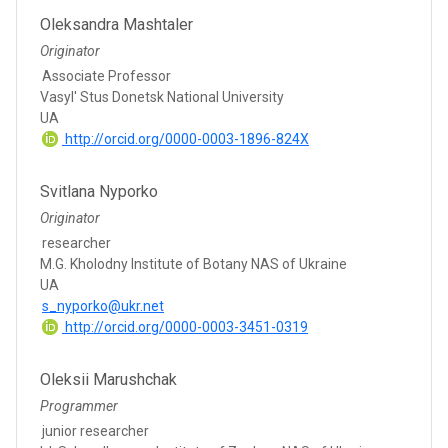
Oleksandra Mashtaler
Originator
Associate Professor
Vasyl' Stus Donetsk National University
UA
http://orcid.org/0000-0003-1896-824X
Svitlana Nyporko
Originator
researcher
M.G. Kholodny Institute of Botany NAS of Ukraine
UA
s_nyporko@ukr.net
http://orcid.org/0000-0003-3451-0319
Oleksii Marushchak
Programmer
junior researcher