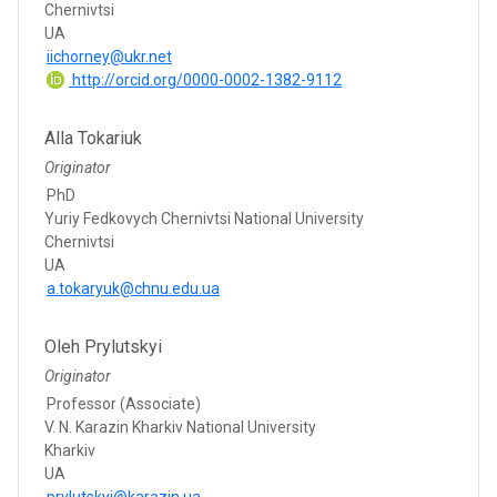
Chernivtsi
UA
iichorney@ukr.net
http://orcid.org/0000-0002-1382-9112
Alla Tokariuk
Originator
PhD
Yuriy Fedkovych Chernivtsi National University
Chernivtsi
UA
a.tokaryuk@chnu.edu.ua
Oleh Prylutskyi
Originator
Professor (Associate)
V. N. Karazin Kharkiv National University
Kharkiv
UA
prylutskyi@karazin.ua