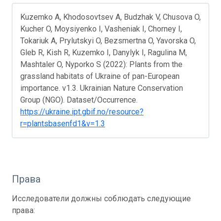
Kuzemko A, Khodosovtsev A, Budzhak V, Chusova O,
Kucher O, Moysiyenko I, Vasheniak I, Chorney I,
Tokariuk A, Prylutskyi O, Bezsmertna O, Yavorska O,
Gleb R, Kish R, Kuzemko I, Danylyk I, Ragulina M,
Mashtaler O, Nyporko S (2022): Plants from the
grassland habitats of Ukraine of pan-European
importance. v1.3. Ukrainian Nature Conservation
Group (NGO). Dataset/Occurrence.
https://ukraine.ipt.gbif.no/resource?
r=plantsbasenfd1&v=1.3
Права
Исследователи должны соблюдать следующие
права: