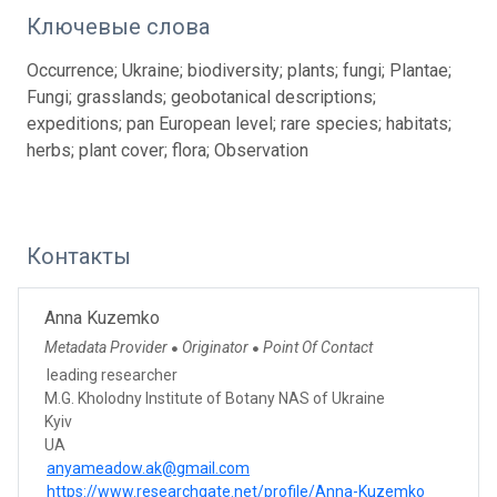
Ключевые слова
Occurrence; Ukraine; biodiversity; plants; fungi; Plantae;
Fungi; grasslands; geobotanical descriptions;
expeditions; pan European level; rare species; habitats;
herbs; plant cover; flora; Observation
Контакты
Anna Kuzemko
Metadata Provider
Originator
Point Of Contact
●
●
leading researcher
M.G. Kholodny Institute of Botany NAS of Ukraine
Kyiv
UA
anyameadow.ak@gmail.com
https://www.researchgate.net/profile/Anna-Kuzemko