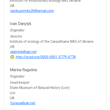
Institute for evolutionary ecology NAS Ukraine
UA
igorkuzemko30@gmail.com
Ivan Danylyk
Originator
director
Institute of ecology of the Carpathians NAS of Ukraine
UA
idanylyk@ukr.net
http://orcid.org/0000-0001-5779-4778
Marina Ragulina
Originator
head keeper
State Museum of Natural History (Lviv)
Lviv
UA
funaria@ukr.net