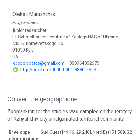
Oleksii Marushchak
Programmeur
junior researcher
I. I. Schmalhausen Institute of Zoology NAS of Ukraine
Vul. B. Khmelnytskogo, 15
01030 Kyiv
UA
ecopelobates@gmail.com
+380964882670
http://orcid.org/0000-0001-9380-5593
Couverture géographique
Zooplankton for the studies was sampled on the territory
of Rzhyshchiv city amalgamated territorial community.
Enveloppe
Sud Ouest [49,16, 29,246], Nord Est [51,509, 32,124
géographique