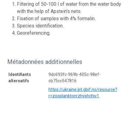
Filtering of 50-100 l of water from the water body
with the help of Apstein's nets.
Fixation of samples with 4% formalin.
Species identification.
Georeferencing.
Métadonnées additionnelles
Identifiants
9dc693fc-969b-405c-98ef-
alternatifs
cb75cc547816
https://ukraine.ipt.gbif.no/resource?
r=zooplanktonrzhyshchiv1