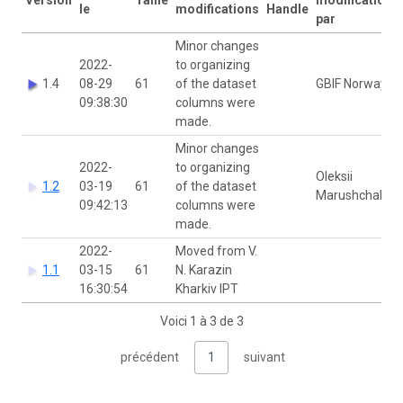
le
modifications
Handle
par
Minor changes
2022-
to organizing
1.4
08-29
61
of the dataset
GBIF Norway
09:38:30
columns were
made.
Minor changes
2022-
to organizing
Oleksii
1.2
03-19
61
of the dataset
Marushchak
09:42:13
columns were
made.
2022-
Moved from V.
1.1
03-15
61
N. Karazin
16:30:54
Kharkiv IPT
Voici 1 à 3 de 3
précédent
1
suivant